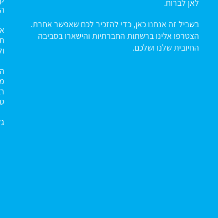
לאן לברוח.
הח
בשביל זה אנחנו כאן, כדי להזכיר לכם שאפשר אחרת.
אנ
הצטרפו אלינו ברשתות החברתיות והישארו בסביבה
תו
החיובית שלנו ושלכם.
ול
הא
מנ
רב
טו
גל