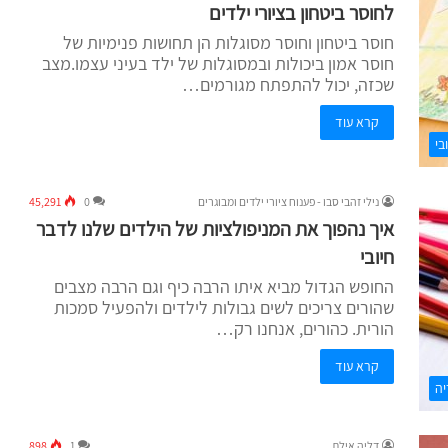
לחוסר ביטחון בציורי ילדים
חוסר ביטחון וחוסר מסוגלות הן תחושות פנימיות של
חוסר אמון ביכולות ובמסוגלות של ילד בעיני עצמו.מצב
שכזה, יכול להתפתח מגורמים…
קרא עוד
בי
נילי זהבי סבו - פענוח ציורי ילדים ומבוגרים
0
45,291
איך נהפוך את המניפולציות של הילדים שלנו לדבר
חיובי
החופש הגדול מביא איתו הרבה כיף וגם הרבה מצבים
שהורים צריכים לשים גבולות לילדים ולהפעיל סמכות
הורית. כהורים, אנחנו רק…
קרא עוד
יה
דליה אילת
1
898