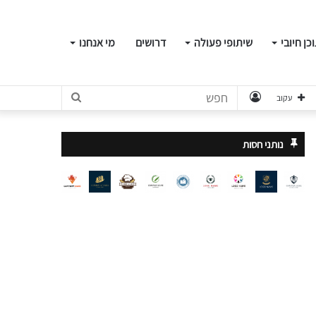
כן חיובי
שיתופי פעולה
דרושים
מי אנחנו
התחבר
חפש
עקוב
נותני חסות