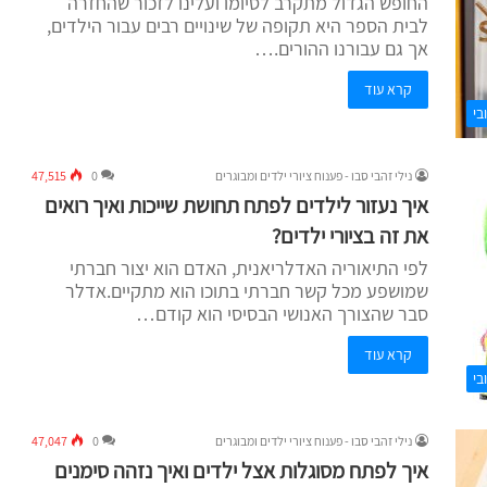
החופש הגדול מתקרב לסיומו ועלינו לזכור שהחזרה
לבית הספר היא תקופה של שינויים רבים עבור הילדים,
אך גם עבורנו ההורים.…
קרא עוד
בי
נילי זהבי סבו - פענוח ציורי ילדים ומבוגרים
0
47,515
איך נעזור לילדים לפתח תחושת שייכות ואיך רואים
את זה בציורי ילדים?
לפי התיאוריה האדלריאנית, האדם הוא יצור חברתי
שמושפע מכל קשר חברתי בתוכו הוא מתקיים.אדלר
סבר שהצורך האנושי הבסיסי הוא קודם…
קרא עוד
בי
נילי זהבי סבו - פענוח ציורי ילדים ומבוגרים
0
47,047
איך לפתח מסוגלות אצל ילדים ואיך נזהה סימנים