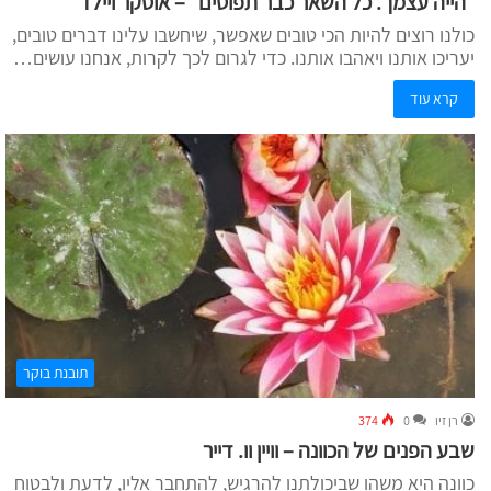
"הייה עצמך. כל השאר כבר תפוסים" – אוסקר ויילד
כולנו רוצים להיות הכי טובים שאפשר, שיחשבו עלינו דברים טובים,
יעריכו אותנו ויאהבו אותנו. כדי לגרום לכך לקרות, אנחנו עושים…
קרא עוד
תובנת בוקר
רן זיו
0
374
שבע הפנים של הכוונה – וויין וו. דייר
כוונה היא משהו שביכולתנו להרגיש, להתחבר אליו, לדעת ולבטוח