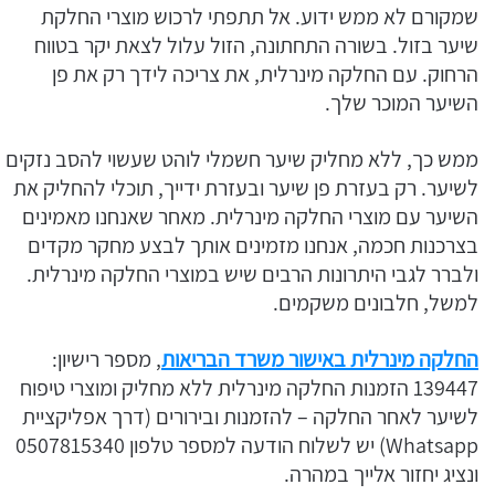
שמקורם לא ממש ידוע. אל תתפתי לרכוש מוצרי החלקת
שיער בזול. בשורה התחתונה, הזול עלול לצאת יקר בטווח
הרחוק. עם החלקה מינרלית, את צריכה לידך רק את פן
השיער המוכר שלך.
ממש כך, ללא מחליק שיער חשמלי לוהט שעשוי להסב נזקים
לשיער. רק בעזרת פן שיער ובעזרת ידייך, תוכלי להחליק את
השיער עם מוצרי החלקה מינרלית. מאחר שאנחנו מאמינים
בצרכנות חכמה, אנחנו מזמינים אותך לבצע מחקר מקדים
ולברר לגבי היתרונות הרבים שיש במוצרי החלקה מינרלית.
למשל, חלבונים משקמים.
החלקה מינרלית באישור משרד הבריאות
, מספר רישיון:
139447 הזמנות החלקה מינרלית ללא מחליק ומוצרי טיפוח
לשיער לאחר החלקה – להזמנות ובירורים (דרך אפליקציית
Whatsapp) יש לשלוח הודעה למספר טלפון 0507815340
ונציג יחזור אלייך במהרה.