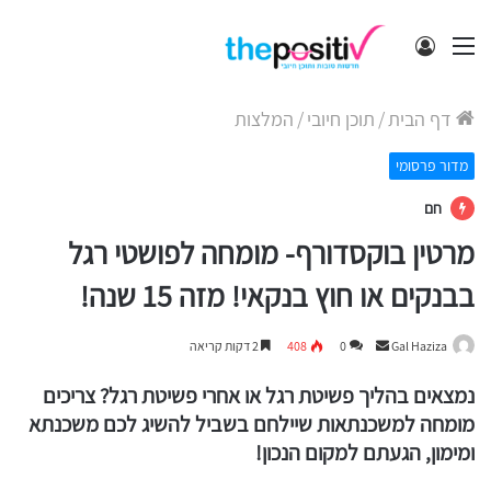
תפריט
התחבר
דף הבית
/
תוכן חיובי
/
המלצות
מדור פרסומי
חם
מרטין בוקסדורף- מומחה לפושטי רגל
בבנקים או חוץ בנקאי! מזה 15 שנה!
Send
Gal Haziza
0
408
2 דקות קריאה
an
נמצאים בהליך פשיטת רגל או אחרי פשיטת רגל? צריכים
email
מומחה למשכנתאות שיילחם בשביל להשיג לכם משכנתא
ומימון, הגעתם למקום הנכון!