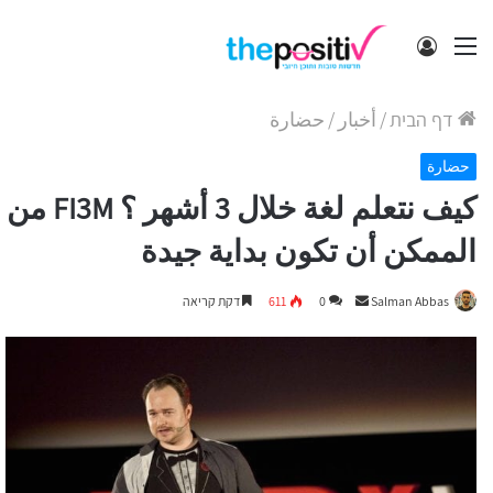
תפריט
התחבר
דף הבית
/
أخبار
/
حضارة
حضارة
كيف نتعلم لغة خلال 3 أشهر ؟ FI3M من
الممكن أن تكون بداية جيدة
Send
Salman Abbas
0
611
דקת קריאה
an
email