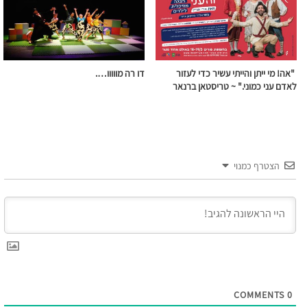
"אה! מי ייתן והייתי עשיר כדי לעזור
דו רה מווווו….
לאדם עני כמוני." ~ טריסטאן ברנאר
הצטרף כמנוי
COMMENTS
0