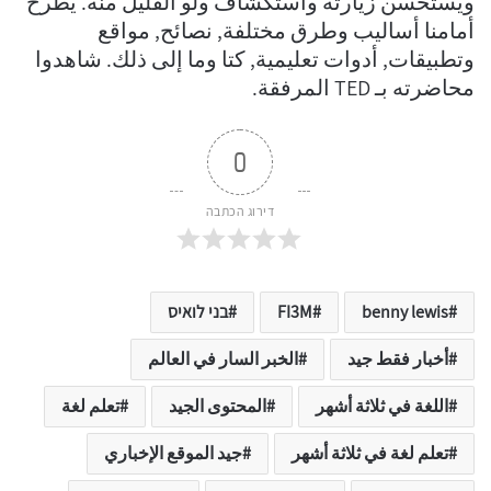
ويستحسن زيارته واستكشاف ولو القليل منه. يطرح
أمامنا أساليب وطرق مختلفة, نصائح, مواقع
وتطبيقات, أدوات تعليمية, كتا وما إلى ذلك. شاهدوا
محاضرته بـ TED المرفقة.
0
דירוג הכתבה
benny lewis
FI3M
בני לואיס
أخبار فقط جيد
الخبر السار في العالم
اللغة في ثلاثة أشهر
المحتوى الجيد
تعلم لغة
تعلم لغة في ثلاثة أشهر
جيد الموقع الإخباري