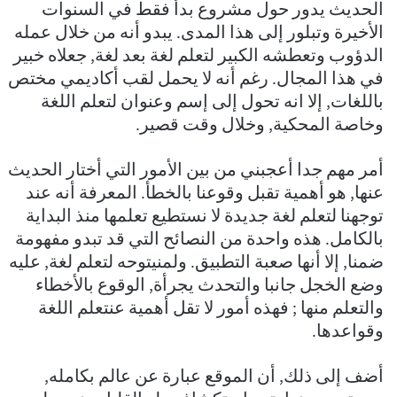
الحديث يدور حول مشروع بدأ فقط في السنوات
الأخيرة وتبلور إلى هذا المدى. يبدو أنه من خلال عمله
الدؤوب وتعطشه الكبير لتعلم لغة بعد لغة, جعلاه خبير
في هذا المجال. رغم أنه لا يحمل لقب أكاديمي مختص
باللغات, إلا انه تحول إلى إسم وعنوان لتعلم اللغة
وخاصة المحكية, وخلال وقت قصير.
أمر مهم جدا أعجبني من بين الأمور التي أختار الحديث
عنها, هو أهمية تقبل وقوعنا بالخطأ. المعرفة أنه عند
توجهنا لتعلم لغة جديدة لا نستطيع تعلمها منذ البداية
بالكامل. هذه واحدة من النصائح التي قد تبدو مفهومة
ضمنا, إلا أنها صعبة التطبيق. ولمنيتوحه لتعلم لغة, عليه
وضع الخجل جانبا والتحدث يجرأة, الوقوع بالأخطاء
والتعلم منها ; فهذه أمور لا تقل أهمية عنتعلم اللغة
وقواعدها.
أضف إلى ذلك, أن الموقع عبارة عن عالم بكامله,