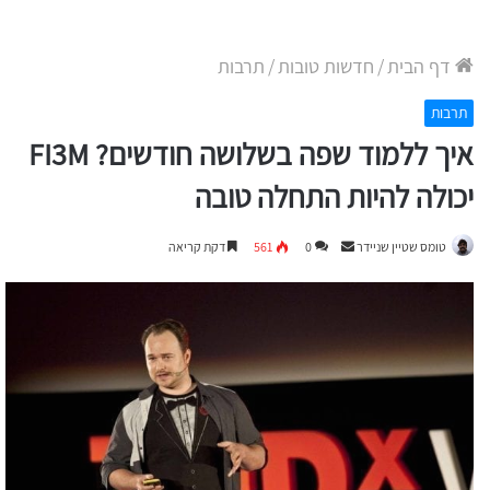
דף הבית
/
חדשות טובות
/
תרבות
תרבות
איך ללמוד שפה בשלושה חודשים? FI3M
יכולה להיות התחלה טובה
Send
טומס שטיין שניידר
0
561
דקת קריאה
an
email