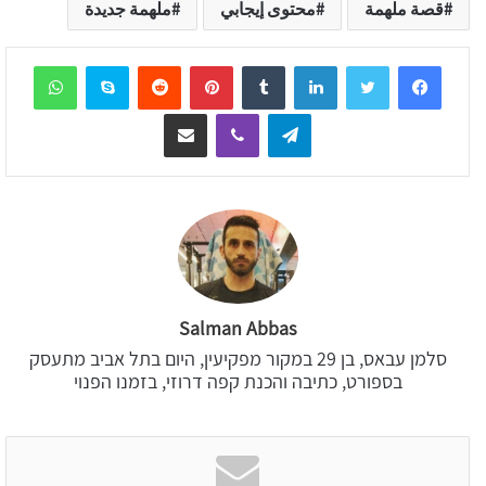
قصة ملهمة
محتوى إيجابي
ملهمة جديدة
sApp
Skype
Reddit
Pinterest
Tumblr
LinkedIn
Telegram
Viber
שיתוף דרך המייל
Salman Abbas
סלמן עבאס, בן 29 במקור מפקיעין, היום בתל אביב מתעסק
בספורט, כתיבה והכנת קפה דרוזי, בזמנו הפנוי