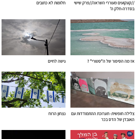
//קעקועים מעוררי השראה//פרק שישי
חלומות לא כתובים
בסדרה-חלק ה'
אז מה הסיפור של ה"סטורי" ?
גישה לחיים
צלילה חופשית- תערוכת ההתמודדות עם
נצחון הרוח
האובדן של הדס בכר