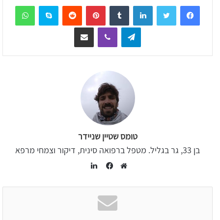
sApp
Skype
Reddit
Pinterest
Tumblr
LinkedIn
Telegram
Viber
שיתוף דרך המייל
טומס שטיין שניידר
בן 33, גר בגליל. מטפל ברפואה סינית, דיקור וצמחי מרפא
LinkedIn
Facebook
Website