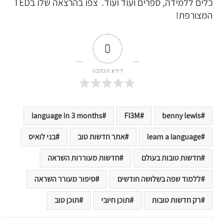
כלים ללמידה, ספרים ועוד ועוד. צפו בהרצאה שלו בTED
המצורפת!
0
דירוג הכתבה
language in 3 months
FI3M
benny lewis
learn a language
אתר חדשות טוב
בני לואיס
חדשות טובות בעולם
חדשות מעוררות השראה
ללמוד שפה בשלושה חודשים
סיפור מעורר השראה
רק חדשות טובות
תוכן חיובי
תוכן טוב