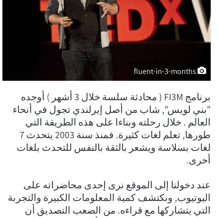
fluent-in-3-months
برنامج FI3M ( محادثة سلسة خلال 3 أشهر ) أوجده
"بني لويس", شاب من أصل إيرلندي تجول في أنحاء
العالم . خلال رحلته وبناءا على هذه الطريقة التي
طورها, تعلم لغات كثيرة. فمنذ سنة 2003 يتحدث 7
لغات بسلاسة ويشعر بالثقة بالنفس للتحدث بلغات
أخرى.
عند دخولنا إلى الموقع نرى إحدى محاضراته على
اليوتيوب, ونكتشف كمية المعلومات الكبيرة والتجربة
التي يتشاركها مع قراءه. من الصعب التصديق أن