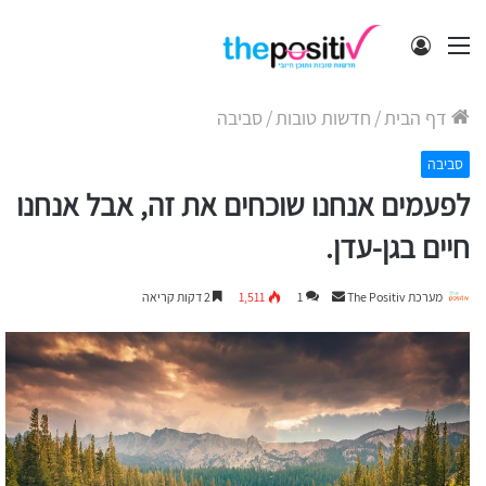
תפריט
התחבר
דף הבית
/
חדשות טובות
/
סביבה
סביבה
לפעמים אנחנו שוכחים את זה, אבל אנחנו
חיים בגן-עדן.
Send
מערכת The Positiv
1
1,511
2 דקות קריאה
an
email