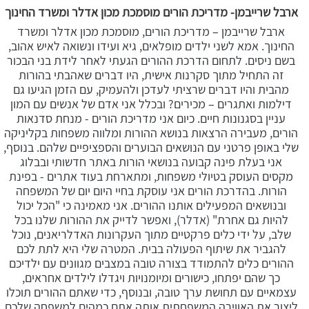
ארבל שרייבמן- מדריכת הורים מוסמכת מכון אדלר ומשרד החינוך
ארבל שרייבמן – מדריכת הורים, מוסמכת מכון אדלר ומשרד
החינוך. אמא לשני ילדים מופלאים, גיא ועידו ונשואה לאיש אהוב,
בשם ניסים. לתחום הדרכת ההורים הגעתי לאחר לידת בני הבכור
זה התחיל מתוך סקרנות אישית, היו דברים שאהבתי בהורות
מהבית והיו דברים שרציתי לעדכן ולהעמיק, עם הזמן הגיעו גם
דילמות ואתגרים – מכירים? ובכלל אני אדם של אנשים עם המון
עניין בסגנונות חיים. כיום אני מדריכת הורים - מנחת סדנאות
הורים, מעבירה הרצאות בנושא ההורות ומלווה משפחות בקליניקה
שלי באופן פרטני עם הנושאים הבוערים והספציפיים שלהם. בנוסף,
אני בעלת פינה קבועה בנושאי הורות באתר חדשותי ובבלוג
מקסים העוסק בטיולי משפחות, ומתארחת בעוד אתרים - בפינת
הורות. בהדרכת הורים אני עוסקת בחיי היום יום של המשפחה
ובנושאים המפעילים אותנו ההורים. אני מאמינה כי "הכל יכול
להיות גם אחרת" (אדלר), ואפשר לדייק את ההורות שלנו בכל
שלב, על ידי כלים פרקטיים מתוך העקרונות האדלריאנים, נוכל
להגביר את שיתוף הפעולה בבית. המטרה שלי היא לתת לכם
ההורים כלים להתמודד בצורה טובה במצבים מגוונים עם ילדיכם
כך שהם יפתחו, כישורים ומיומנויות ויגדלו לילדים אחראים,
עצמאיים עם תחושת ערך טובה, ובנוסף, כדי שאתם ההורים תוכלו
ליצור את האווירה המשפחתית אותה אתם כמהים למשפחה שלכם