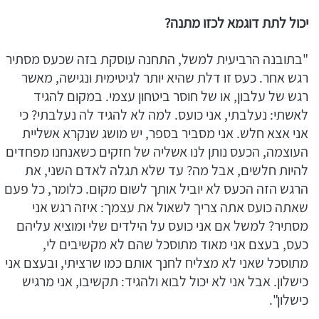
יכול לתת דוגמא לכזו מתנה?
"בתובנה הרביעית למשל, התחנה עוסקת בזה שכעס מסתיר
רגש אחר. כעס זו דלת שהיא יותר לגיטימית ונגישה, מאשר
רגש של עלבון, או של חוסר ביטחון עצמי. במקום להגיד
לאשתי: נעלבתי, אני כועס. למה לא להגיד לה נעלבתי? כי
אני אצא חלש. אני מסביר בספר, יש מושג שנקרא אשליית
העוצמה, הכעס נותן לנו אשליה של חזקים כשאנחנו מפחדים
להיות חלשים, אבל מה? עד שלא תגלה לאדם השני, את
הרגש הזה הכעס לא יוביל אותך לשום מקום. כלומר, כל פעם
שאתה כועס אתה צריך לשאול את עצמך: איזה רגש אני
מסתיר? למשל אם אני כועס על הילדים שלי ומוציא עליהם
כעס, בעצם אני מאוד מתוסכל שהם לא מקשיבים לי,
מתוסכל שאני לא מצליח לחנך אותם כמו שרציתי, ובעצם אני
כישלון. אבל אני לא יכול לבוא ולהגיד: תקשיבו, אני מרגיש
כישלון".