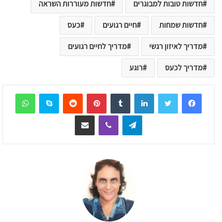
חדשות טובות למבוגרים
חדשות מעוררות השראה
חדשות שמחות
חיים רגועים
כעס
מדריך לאיזון רגשי
מדריך לחיים רגועים
מדריך לכעס
רוגע
sApp
Skype
Reddit
Pinterest
Tumblr
LinkedIn
Telegram
Viber
שיתוף דרך המייל