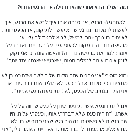
ומה השלב הבא אחרי שהאדם גילה את הרגש החבוי?
"לאחר גילוי הרגש, אני מנחה אותו איך לבטא את הרגש, איך
לעשות לו מקום , וברגע שהוא יעשה לו מקום, אז הכעס יוותר,
לא יהיה בו צורך יותר. למשל, לבוא להגיד לבעלי: אני
מרגישה בודדה. במקום לכעוס עליו על הגרביים. ואז הבעל
אומר: למה את מרגישה בודדה? והאשה עונה: כי אני זקוקה
לזמן איכות איתך למילים חמות, שארגיש שאנחנו יחד יותר".
והוא מוסיף "אני מסכים שזה מקום של חולשה ושזה כמובן לא
מתאים בכל מקום. אבל הכעס לא מוליד שום דבר טוב, אם
אני הולך בנתיב של הכעס, לא נתתי מענה רגשי אמיתי".
אם לתת דוגמא אישית מספר שרון על כעס שחווה על על
אשתו, "זה היה כעס שלא דבררתי אותו, וכעסתי עליה. היו
שם רגשות לא פשוטים. זה היה רגש שאני מתבייש בו, לא
מודע אליו, או מפחד לדברר אותו. והיא הייתה אומרת לי, "אני