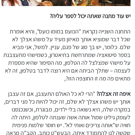
יש עוד מתנה שאתה יכול לספר עליה?
התחנה השנייה נקראת "הכועס במומו כועס", והיא אומרת
שכל דבר שמוציא אותך מאיזון מעיד על משהו אצלך לא
שלם. כלומר, יש בך סוג של פגם, עניין. למשל, אני מביא
בספר סיטואציה שמתרחשת בתיאטרון, כשמישהי מתעצבנת
על מישהי שמצלצל לה הטלפון, מה הסיפור שהיא מספרת
לעצמה – שתלך הביתה אם היא רוצה לדבר בטלפון, זה לא
מתאים פה מה זו החוצפה הזו?,
איפה זה אצלה?
"הרי לא כל האולם התעצבן, אם זה עצבן
אותך יש משהו אצלך לא שלם, זה יכול להיות כל מני דברים,
במקרה שלה, היא נשואה בלי ילדים, מבוגרת, וכשנכנסנו
לעומק גילינו שמול אותה אשה שענתה לטלפון, היתה לה
חוויה ש"אותה צריכים ואותי לא". יש חוסר שלמות פנימית
שקשה לנו להתמודד איתה, הבעש"ט כותב, הקב"ה מראה