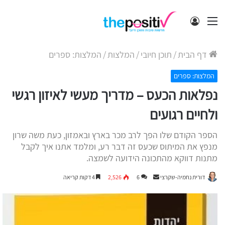
תפריט
התחבר
דף הבית
/
תוכן חיובי
/
המלצות
/
המלצות: ספרים
המלצות: ספרים
נפלאות הכעס – מדריך מעשי לאיזון רגשי
ולחיים רגועים
הספר הקודם שלו הפך לרב מכר בארץ ובאמזון, כעת משה שרון
מנפץ את המיתוס שכעס זה דבר רע, ומלמד אתנו איך לקבל
מתנות דווקא מהתכונה הידועה לשמצה.
Send
דורית נחמיה-שקרצי
6
2,526
4 דקות קריאה
an
email