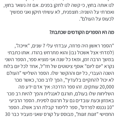
לנו אותה בחוץ, כי קשה לנו לתקן בפנים. אם זה נשאר בחוץ,
ואמרתי על השניה: חוצפנית, לא עשיתי תיקון ואני ממשיך
לכעוס על העולם".
מה היו הספרים הקודמים שכתבת?
"הספר ראשון היה פרוזה, עבדתי עלי 7 שנים, "אייכה",
(למדתי אצל אשכול נבו) והוא מתרחש בהודו. אותו כתבתי
במשך הרבה זמן, ומאז כל שנה אני מוציא ספר, הספר השני
נקרא "יום ליום" אוסף ציטוטים של חז"ל, אחד לכל יום בלוח
השנה העברי, כל יום וההקשר שלו. הספר השלישי "העולם
לא יכול להתקיים בלעדיך", הפך לרב מכר, כאשר מכר
20,000 עותקים. זהו ספר הדרכה: איך אדם ידע מה
השליחות שלו בעולם, תורגם לאנגלית והפך להיות רב מכר
באמזון וכעת עובדים גם על תרגום לסינית. הספר הרביעי
"10 נכנסו לפרדס", ספר ללימוד קבלת הרב אשלג. הספר
החמישי "זוגות זוגות", מבוסס על קורס שאני מעביר כבר 30