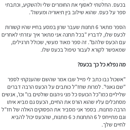
בכעס. החלטתי לאסוף את החומרים שלי ולהשקיע, וכתבתי
ספר על כעס. שהוא שילוב בין תיאוריה ומעשה".
הספר מתאר 6 תחנות שעבר שרון במסע בחייו שהיו קשורות
לכעס שלו, לדבריו "בכל תחנה אני מתאר איך עזרתי לאחרים
עם הכעס שלהם". זה ספר מאוד מעשי, שכולל תרגילים,
שמאפשר לקורא לעבור טיפול בכעס שלו.
מה נפלא כל כך בכעס?
"אשכול נבו כתב לי מייל שבו אמר שהשם שהענקתי לספר
"שם גאוני". למרות שחז"ל כותבים על הכעס הרבה דברים
שליליים כמו"כל הכועס כל מני גיהנום שולטים בו" וכו', אנשים
מסתכלים עליו שהוא הורס את החיים, הכעס גם מביא איתו
הרבה מתנות. בספר אני מסביר את הפסוקים האלה של חז"ל
וגם מתייחס ל 6 התחנות כ 6 מתנות, שהכעס יכול להביא
לחיים שלך.