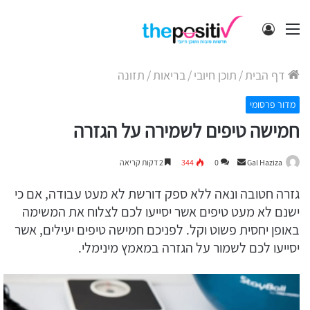
תפריט
התחבר
דף הבית
/
תוכן חיובי
/
בריאות
/
תזונה
מדור פרסומי
חמישה טיפים לשמירה על הגזרה
Send
Gal Haziza
0
344
2 דקות קריאה
an
גזרה חטובה ונאה ללא ספק דורשת לא מעט עבודה, אם כי
email
ישנם לא מעט טיפים אשר יסייעו לכם לצלוח את המשימה
באופן יחסית פשוט וקל. לפניכם חמישה טיפים יעילים, אשר
יסייעו לכם לשמור על הגזרה במאמץ מינימלי.