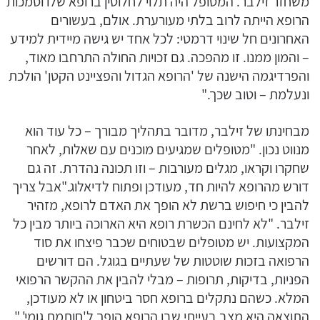
משחזר זילבר. המטופל היה תלוי לחלוטין ברופא שלו וסמכות
הרופא הייתה לרוב בלתי מעורערת. אולם, בעשורים
האחרונים חל שינוי דרמטי: לכל אחד יש גישה מיידית למידע
– והמון ממנו. זו מהפכה. גם זכויות החולה התרחבו מאוד,
והפרדיגמה הישנה של 'הרופא הגדול והפציינט הקטן' הולכת
ונעלמת – וטוב שכך."
מבחינתו של זילבר, מדובר בתהליך מבורך – כל עוד הוא
מנווט נכון. "מטופלים שמגיעים מוכנים עם שאלות, לאחר
שחקרו וקראו, מגלים מעורבות – וזו תכונה נהדרת. זה גם
דורש מהרופא להיות חד, מעודכן ופתוח לדיאלוג."אבל צריך
להבין כי חיפוש ברשת לא הופך את האדם לרופא, מזהיר
זילבר. "לא לחינם הכשרת רופא היא הארוכה ביותר מבין כל
המקצועות. יש מטופלים שבטוחים שכבר פיצחו את סוד
הרפואה בזכות שוטטות של שעתיים בגוגל. הם דורשים
הפניות, בדיקות, תרופות – מבלי להבין את ההקשר הרפואי
המלא. כשהם נתקלים ברופא חסר ביטחון או לא מעודכן,
התוצאה היא מצב בעייתי שבו הרופא הופך ל'חותמת גומי'."