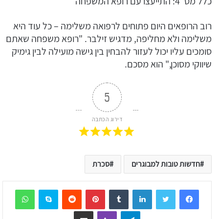
כלל מס' 4: התייעצו עם רופא המשפחה
רוב הרופאים היום פתוחים לרפואה משלימה – כל עוד היא
משלימה ולא מחליפה, מדגיש זילבר. "רופא משפחה שאתם
סומכים עליו יכול לעזור להבחין בין גישה מועילה לבין גימיק
שיווקי מסוכן," הוא מסכם.
5
דירוג הכתבה
חדשות טובות למבוגרים
סכרת
sApp
Skype
Reddit
Pinterest
Tumblr
LinkedIn
Telegram
Viber
שיתוף דרך המייל