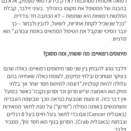
רפואה איכותית מסתכמת לא רק בידע רפואי מעמיק, אלא גם
בהבנה של המטופל את מקומו בתהליך. בעיני זילבר, קבלת
החלטות רפואיות היא שותפות – לא הכתבה חד-צדדית.
"ככל שנשכיל לקחת אחריות, לשאול, להבין ולבחור – כך
יגבר הסיכוי שנקבל את הטיפול המתאים באמת עבורנו," הוא
מדגיש.
מיתוסים רפואיים: מה שטותי, ומה מסוכן
?
זילבר נוהג להבחין בין שני סוגי מיתוסים רפואיים: כאלה שהם
בעיקר מגוחכים ובלתי מזיקים, לעומת כאלה שאחיזה בהם
עלולה להיות קטלנית."דוגמה למיתוס חסר שחר אך בלתי
מזיק הוא האמונה ש'יש סרטן זכר וסרטן נקבה' כאשר בפועל
אין דבר כזה. זו טעות שנובעת כנראה מכך שבשפה העברית
משתמשים באותה המילה ("סרטן") על מנת לתאר ממאירות
(באנגלית Cancer) וגם כדי לתאר בעל-חיים בעל 8 רגליים
וצבתות (באנגלית Crab). הסרטן בגוף הוא חסר מין", מסביר
זילבר.