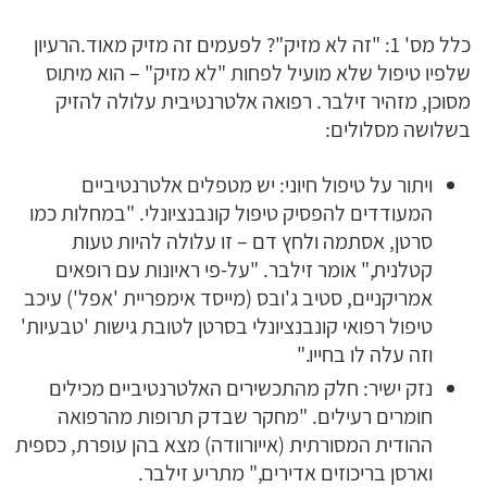
כלל מס' 1: "זה לא מזיק"? לפעמים זה מזיק מאוד.הרעיון
שלפיו טיפול שלא מועיל לפחות "לא מזיק" – הוא מיתוס
מסוכן, מזהיר זילבר. רפואה אלטרנטיבית עלולה להזיק
בשלושה מסלולים:
ויתור על טיפול חיוני: יש מטפלים אלטרנטיביים
המעודדים להפסיק טיפול קונבנציונלי. "במחלות כמו
סרטן, אסתמה ולחץ דם – זו עלולה להיות טעות
קטלנית," אומר זילבר. "על-פי ראיונות עם רופאים
אמריקניים, סטיב ג'ובס (מייסד אימפריית 'אפל') עיכב
טיפול רפואי קונבנציונלי בסרטן לטובת גישות 'טבעיות'
וזה עלה לו בחייו."
נזק ישיר: חלק מהתכשירים האלטרנטיביים מכילים
חומרים רעילים. "מחקר שבדק תרופות מהרפואה
ההודית המסורתית (אייורוודה) מצא בהן עופרת, כספית
וארסן בריכוזים אדירים," מתריע זילבר.