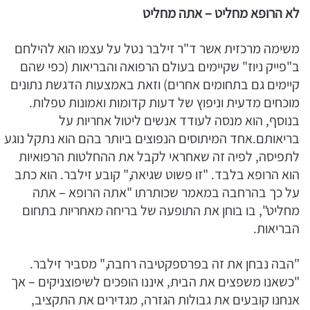
לא הרופא מחליט – אתה מחליט
משימה מרכזית אשר ד"ר זילבר נטל על עצמו הוא להילחם
ב"פייק ניוז" שקיימים בעולם הרפואה והבריאות (כפי שהם
קיימים גם בתחומים אחרים) וזאת באמצעות הדגשת נתונים
מוכחים מדעית וניפוץ של דעות קדומות ואמונות טפלות.
בנוסף, הוא מנסה לעודד אנשים ליטול אחריות על
בריאותם.אחד המיתוסים הנפוצים ביותר בהם הוא נתקל נוגע
לתפיסה, לפיה זה שאחראי לקבל את ההחלטות הרפואיות
הוא הרופא בלבד. "זו פשוט שגיאה," קובע זילבר. הוא כתב
על כך בהרחבה במאמר שכותרתו "אתה הרופא – אתה
מחליט", בו בוחן את התופעה של בריחה מאחריות בתחום
הבריאות.
"הבה נבחן את זה בפרספקטיבה רחבה," מסביר זילבר.
"כשאנו משפצים את הבית, איננו הופכים לשיפוצניקים – אך
אנחנו קובעים את גבולות הגזרה, מגדירים את התקציב,