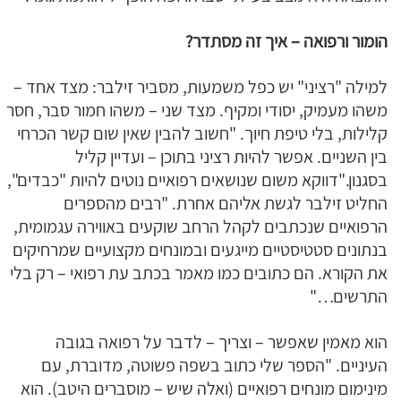
הומור ורפואה – איך זה מסתדר
?
למילה "רציני" יש כפל משמעות, מסביר זילבר: מצד אחד –
משהו מעמיק, יסודי ומקיף. מצד שני – משהו חמור סבר, חסר
קלילות, בלי טיפת חיוך. "חשוב להבין שאין שום קשר הכרחי
בין השניים. אפשר להיות רציני בתוכן – ועדיין קליל
בסגנון."דווקא משום שנושאים רפואיים נוטים להיות "כבדים",
החליט זילבר לגשת אליהם אחרת. "רבים מהספרים
הרפואיים שנכתבים לקהל הרחב שוקעים באווירה עגמומית,
בנתונים סטטיסטיים מייגעים ובמונחים מקצועיים שמרחיקים
את הקורא. הם כתובים כמו מאמר בכתב עת רפואי – רק בלי
התרשים…"
הוא מאמין שאפשר – וצריך – לדבר על רפואה בגובה
העיניים. "הספר שלי כתוב בשפה פשוטה, מדוברת, עם
מינימום מונחים רפואיים (ואלה שיש – מוסברים היטב). הוא