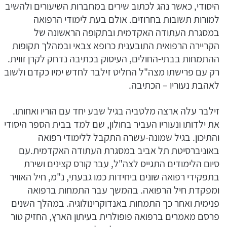
היסודי, כאשר נהג לכתוב שירים במחברות השיעורים ולהשיב
למורות תשובות בחרוזים. אולם בעת לימודי הרפואה
במסגרת העתודה האקדמית ובתקופה הראשונה של
הקריירה הרפואית התובענית כרופא צבאי ובמהלך תקופות
ההתמחות בבתי-החולים, העיסוק בכתיבה נדחק לקרן זווית.
רק עם פרישתו מצה"ל החליט זילבר לחדש ימיו כקדם ולשוב
לאהבת נעוריו – הכתיבה.
זילבר עלה ארצה מלטביה בגיל שבע יחד עם הוריו ואחותו.
את ילדותו ונעוריו העביר בחולון, שם למד בבית הספר היסודי
והתיכון. בגיל שמונה-עשרה התקבל ללימודי רפואה
באוניברסיטת תל אביב במסגרת העתודה האקדמית.עם
סיום הלימודים התגייס לצה"ל, עבר קורס קצינים ושירת
בתפקידי רפואה שונים ביחידות כמו גבעתי, נ"מ, חיל האוויר
ומפקדת חיל הרפואה. בהמשך עבר התמחות ברפואה
פנימית ואחר כך התמחות באנדוקרינולוגיה. במהלך השנים
פרסם מאמרים ברפואה פופולרית בעיתון הארץ, החזיק טור