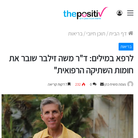
תפריט
התחבר
דף הבית
/
תוכן חיובי
/
בריאות
בריאות
לרפא במילים: ד"ר משה זילבר שובר את
חומות השתיקה הרפואית"
Send
נעמה משיח כהן
0
232
7 דקות קריאה
an
email