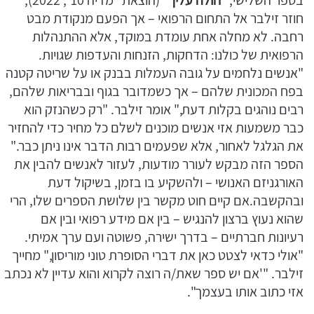
בספר השלישי,
"חולה עליך
" (הוצאת "מדיה 10", 2022),
חוזר זילבר אל התחום הרפואי – אך הפעם מנקודת מבט
רחבה. לא מחלה אחת עומדת במוקד, אלא ההתנהלות
הרפואית של כולנו: הדחקות, הזנחות והעדפות שגויות.
"אנשים נלחמים על גובה העמלות בבנק או על שריטה קטנה
בפח המכונית שלהם – אך כשמדובר בגוף ובבריאות שלהם,
רבים נוהגים בקלות דעת," אומר זילבר. "רק כשהנזק הוא
כבר משמעות אזי אנשים מוכנים לשלם כל מחיר כדי להחזיר
את הגלגל לאחור, אלא שפעמים רבות הדבר אינו ניתן כבר."
הספר הזה מבקש לעורר מודעות, לעזור לאנשים להבין את
האורגניזם האנושי – ולהשקיע בו בזמן, בשיקול דעת
ובהקשבה.אם קיים חוט מקשר בין שלושת הספרים שלו, הרי
שהוא נעוץ ברצון להנגיש – בין אם מידע רפואי ובין אם
רעיונות חברתיים – בדרך ישירה, פשוטה ועם ערך אמיתי.
"אולי כדאי לצטט כאן את דברי הסופרת טוני מוריסון," מחייך
זילבר. "'אם יש ספר שאת/ה רוצה לקרוא והוא עדיין לא נכתב
אזי כתוב אותו בעצמך".