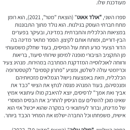
מעודכנת שלו.
ספרו השני,
"אולד אאוט
" (הוצאת "מטר", 2021), הוא רומן
מתח חברתי העוסק בגילנות. הוא נולד מתוך התבוננות
במציאות הכלכלית והחברתית במדינה, ובעיקר בפערים
הבין-דוריים, ומותח אותם לקיצון. הספר מתאר מדינה בה
הדור הצעיר כורע תחת עול המיסים, בעוד שחלק משמעותי
מן התקציב הציבורי מופנה למימון שירותי סיעוד, בריאות
ורווחה לאוכלוסייה המזדקנת המתרבה במהירות. מנהיג צעיר
וכריזמטי עולה לשלטון, ומציע "פתרון קסמים" לקטסטרופה
הכלכלית, וזאת באמצעות נישול הגמלאים מזכויותיהם
ומנכסיהם, בעוד המנהיג מנסה לנתץ את הציווי "כבד את
אביך ואת אמך" לרסיסים, יוצא להיאבק מולו עיתונאי אמיץ
שאינו מוכן להשלים עם הניסיון להחריב את הבסיס המוסרי
של מדינתו, וברור לעיתונאי כי במקרה שהוא ייכשל אזי הוא
אישית, משפחתו וכל החברה ישלמו את המחיר הכבד ביותר.