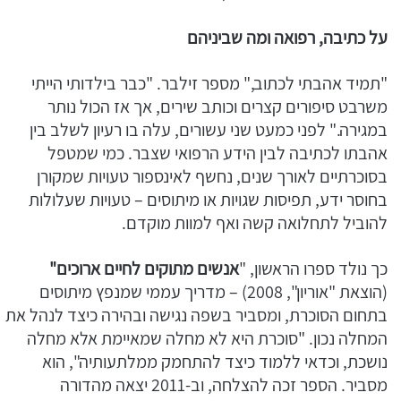
על כתיבה, רפואה ומה שביניהם
"תמיד אהבתי לכתוב," מספר זילבר. "כבר בילדותי הייתי
משרבט סיפורים קצרים וכותב שירים, אך אז הכול נותר
במגירה." לפני כמעט שני עשורים, עלה בו רעיון לשלב בין
אהבתו לכתיבה לבין הידע הרפואי שצבר. כמי שמטפל
בסוכרתיים לאורך שנים, נחשף לאינספור טעויות שמקורן
בחוסר ידע, תפיסות שגויות או מיתוסים – טעויות שעלולות
להוביל לתחלואה קשה ואף למוות מוקדם.
כך נולד ספרו הראשון, "
אנשים מתוקים לחיים ארוכים"
(הוצאת "אוריון", 2008) – מדריך עממי שמנפץ מיתוסים
בתחום הסוכרת, ומסביר בשפה נגישה ובהירה כיצד לנהל את
המחלה נכון. "סוכרת היא לא מחלה שמאיימת אלא מחלה
נושכת, וכדאי ללמוד כיצד להתחמק ממלתעותיה", הוא
מסביר. הספר זכה להצלחה, וב-2011 יצאה מהדורה