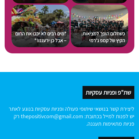
ות
תודעתנו להבחין בשינוי.”
יגאל בן־נון
כשחלום הופך למציאות:
"מים רבים לא יכבו את החום
כל יו
הקיץ של קמפ ג'רמי
– אבל כן ירעננו!"
הוא 
שת"פ ופניות עסקיות
ליצירת קשר בנושאי שיתופי פעולה ופניות עסקיות בנוגע לאתר
יש לפנות למייל בכתובת:
thepositivcom@gmail.com
רק
פניות מתאימות תעננה.