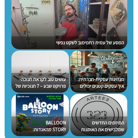
המסע של עמית רחמימוב לשקט נפשי
Jem’s IDF- הב
מנהיגות עסקית-חברתית:
עושים טוב לקראת חנוכה-
איך עסקים קטנים יכולים
פרויקט שבע – 7 חנוכיות של
שת"פ
להוביל שינוי אמיתי?
7 מעצבים למען 7 עמותות –
טרמינל עיצוב בת ים
גם
המיזמים החדשים
BALLOON
מסיכ
שמלבישים את האומנות
STORY מהאגדות:
מהצפ