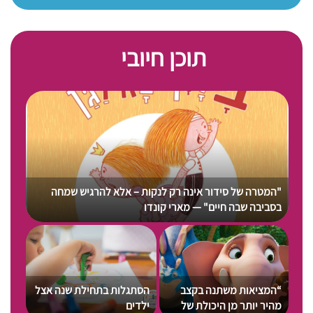
תוכן חיובי
"המטרה של סידור אינה רק לנקות – אלא להרגיש שמחה
בסביבה שבה חיים" — מארי קונדו
תאת 
“המציאות משתנה בקצב
הסתגלות בתחילת שנה אצל
תודה
מהיר יותר מן היכולת של
ילדים
הפכת