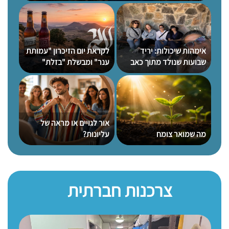
אימהות שיכולות: יריד
לקראת יום הזיכרון "עמותת
ות
שבועות שנולד מתוך כאב
ענר" ומבשלת "בזלת"
האונ
ובחירה בחיים
בשיתוף פעולה מרגש: בירה
ייחודית לזכרו של ענר
שפירא ז"ל
אור לגויים או מראה של
מכוח
מה שמואר צומח
עליונות?
ההתנ
ד
החבר
צרכנות חברתית