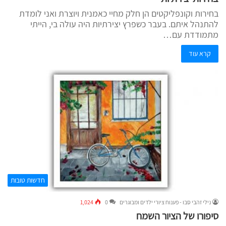
בחירות וקונפליקטים הן חלק מחיי כאמנית ויוצרת ואני לומדת
להתנהל איתם. בעבר כשפרץ יצירתיות היה עולה בי, הייתי
מתמודדת עם…
קרא עוד
חדשות טובות
נילי זהבי סבו - פענוח ציורי ילדים ומבוגרים
0
1,024
סיפורו של הציור השמח