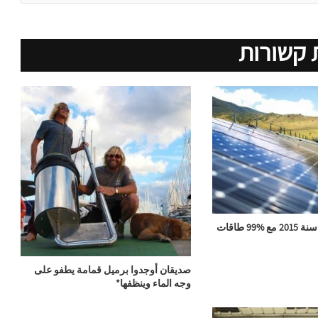
 קשורות
كوستا ريكا تختم سنة 2015 مع %99 طاقات
صديقان أوجدوا برميل قمامة يطفو على
وجه الماء وينظفها*