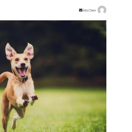
Send
Ido Chen
an
email