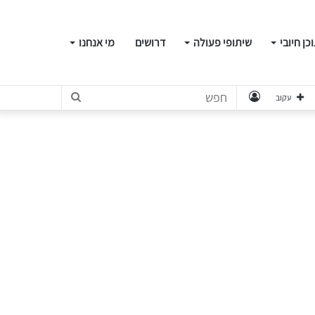
כן חיובי
שיתופי פעולה
דרושים
מי אנחנו
התחבר
חפש
עקוב