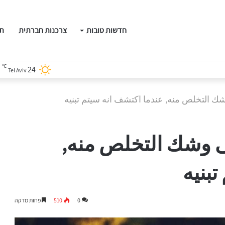
חדשות טובות
צרכנות חברתית
תו
℃
24
Tel Aviv
 التخلص منه, عندما اكتشف انه سيتم تبنيه
ى وشك التخلص منه,
بنيه
0
510
פחות מדקה