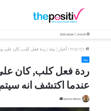
יום שישי, 7 אוגוסט 2026
דף הבית
/
أخبار
/
بيئة
/
ردة فعل كلب, كان على وشك
بيئة
ردة فعل كلب, كان عل
عندما اكتشف انه سيتم ت
Send
Salman Abbas
an
email