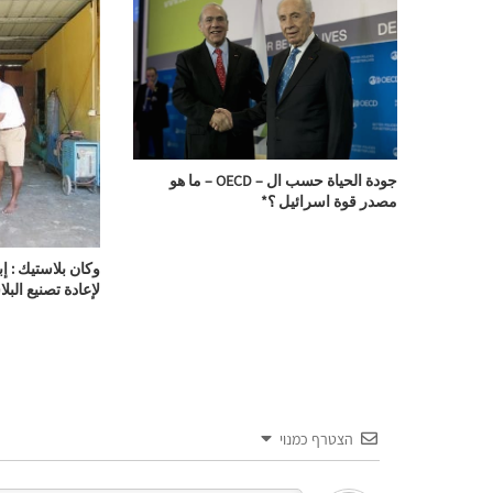
جودة الحياة حسب ال – OECD – ما هو
مصدر قوة اسرائيل ؟*
وكان بلاستيك : إ
لإعادة تصنيع البل
הצטרף כמנוי