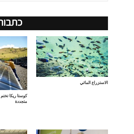
כתבות
الاستزراع المائي
متجددة