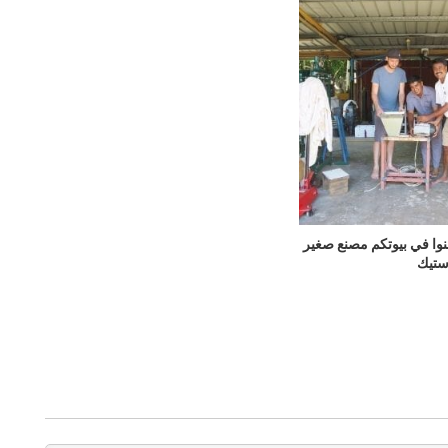
بنوا في بيوتكم مصنع صغير
استيك