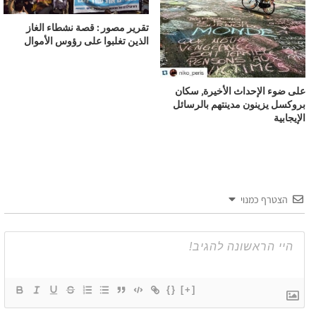
تقرير مصور : قصة نشطاء الغاز
الذين تغلبوا على رؤوس الأموال
على ضوء الإحداث الأخيرة, سكان
بروكسل يزينون مدينتهم بالرسائل
الإيجابية
הצטרף כמנוי
{}
[+]