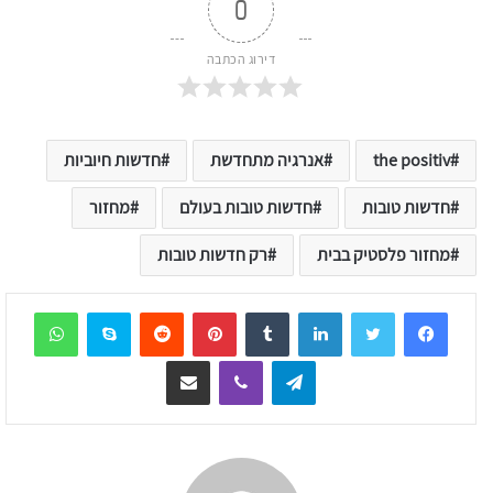
0
דירוג הכתבה
the positiv
אנרגיה מתחדשת
חדשות חיוביות
חדשות טובות
חדשות טובות בעולם
מחזור
מחזור פלסטיק בבית
רק חדשות טובות
sApp
Skype
Reddit
Pinterest
Tumblr
LinkedIn
Telegram
Viber
שיתוף דרך המייל