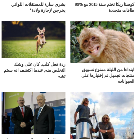
كوستا ريكا تختم سنة 2015 مع %99
بشرى سارة للمستقلات اللواتي
طاقات متجددة
يخرجن لإجازة ولادة*
ردة فعل كلب, كان على وشك
ابتداءا من الليلة ممنوع تسويق
التخلص منه, عندما اكتشف انه سيتم
منتجات تجميل تم إختبارها على
تبنيه
الحيوانات