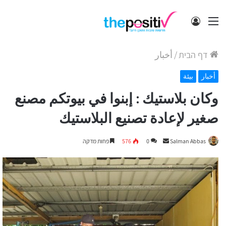
תפריט
התחבר
דף הבית
/
أخبار
أخبار
بيئة
وكان بلاستيك : إبنوا في بيوتكم مصنع
صغير لإعادة تصنيع البلاستيك
Send
Salman Abbas
0
576
פחות מדקה
an
email