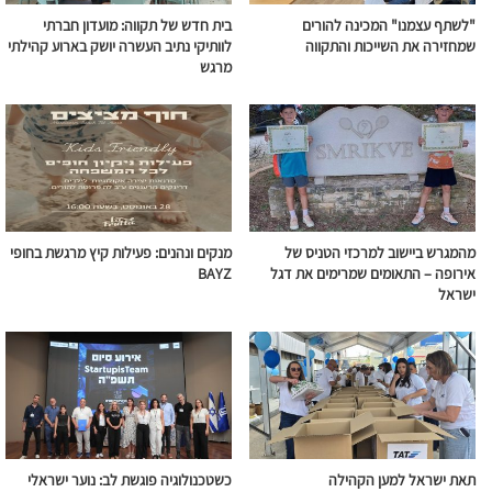
"לשתף עצמנו" המכינה להורים
בית חדש של תקווה: מועדון חברתי
שמחזירה את השייכות והתקווה
לוותיקי נתיב העשרה יושק בארוע קהילתי
מרגש
מהמגרש ביישוב למרכזי הטניס של
מנקים ונהנים: פעילות קיץ מרגשת בחופי
אירופה – התאומים שמרימים את דגל
BAYZ
ישראל
תאת ישראל למען הקהילה
כשטכנולוגיה פוגשת לב: נוער ישראלי