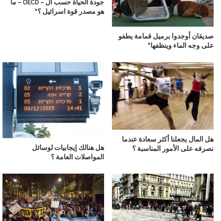
جودة الحياة حسب ال – OECD – ما
هو مصدر قوة اسرائيل ؟*
صديقان أوجدوا برميل قمامة يطفو
على وجه الماء وينظفها*
هل المال يجعلنا أكثر سعادة عندما
هل هنالك إيجابيات لوسائل
نصرفه على الأمور المناسبة ؟
المواصلات العامة ؟