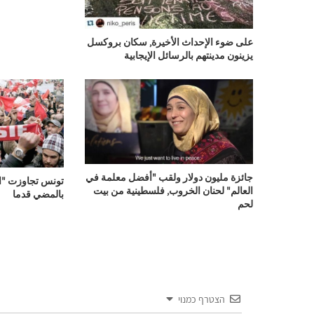
على ضوء الإحداث الأخيرة, سكان بروكسل
يزينون مدينتهم بالرسائل الإيجابية
جائزة مليون دولار ولقب "أفضل معلمة في
تونس تجاوزت "ال
العالم" لحنان الخروب, فلسطينية من بيت
بالمضي قدما
لحم
הצטרף כמנוי