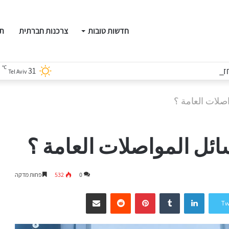
חדשות טובות
צרכנות חברתית
תו
℃
דש מה זו קריירה מצליחה
31
Tel Aviv
اصلات العامة ؟
ائل المواصلات العامة ؟
0
532
פחות מדקה
LinkedIn
Tumblr
Pinterest
Reddit
שיתוף דרך המייל
Tw