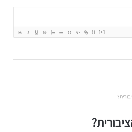
{}
[+]
בורית?
יבורית?