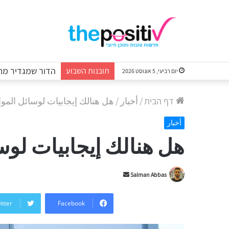
הדור שמגדיר מח
תובנות השבוע
יום רביעי, 5 אוגוסט 2026
דף הבית
/
أخبار
/
هل هنالك إيجابيات لوسائل المو
أخبار
هل هنالك إيجابيات لوس
Send
Salman Abbas
an
email
itter
Facebook