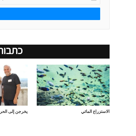
כתובת
אימייל
כתבות
الاستزراع المائي
يخرجن إلى الحري