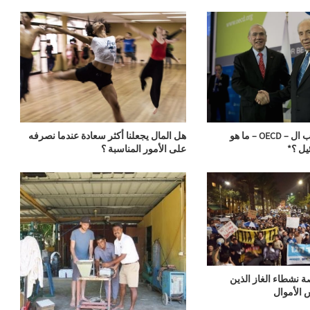
جودة الحياة حسب ال – OECD – ما هو
هل المال يجعلنا أكثر سعادة عندما نصرفه
يل ؟*
على الأمور المناسبة ؟
ة نشطاء الغاز الذين
 الأموال