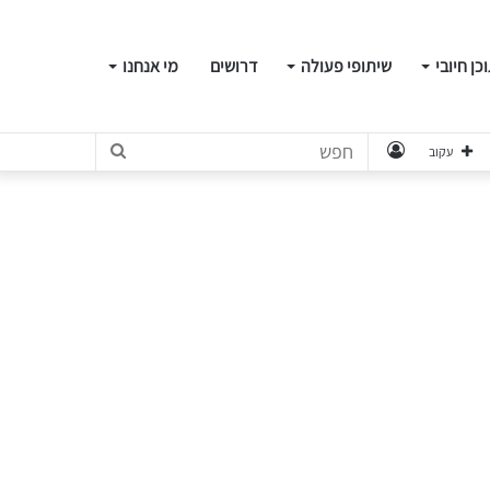
כן חיובי
שיתופי פעולה
דרושים
מי אנחנו
התחבר
חפש
עקוב