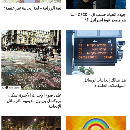
لغة الزرافة – لغة إيجابية غير عنيفة*
جودة الحياة حسب ال – OECD – ما
هو مصدر قوة اسرائيل ؟*
هل هنالك إيجابيات لوسائل
المواصلات العامة ؟
على ضوء الإحداث الأخيرة, سكان
بروكسل يزينون مدينتهم بالرسائل
الإيجابية