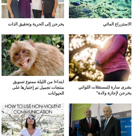
الاستزراع المائي
يخرجن إلى الحرية وتحقيق الذات
ابتداءا من الليلة ممنوع تسويق
بشرى سارة للمستقلات اللواتي
منتجات تجميل تم إختبارها على
يخرجن لإجازة ولادة*
الحيوانات