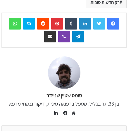
רק חדשות טובות
sApp
Skype
Reddit
Pinterest
Tumblr
LinkedIn
Telegram
Viber
שיתוף דרך המייל
טומס שטיין שניידר
בן 33, גר בגליל. מטפל ברפואה סינית, דיקור וצמחי מרפא
LinkedIn
Facebook
Website