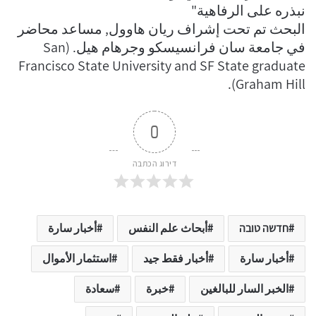
نبذره على الرفاهية"
البحث تم تحت إشراف ريان هاوول, مساعد محاضر
في جامعة سان فرانسيسكو وجرهام هيل. (San
Francisco State University and SF State graduate
Graham Hill).
0
דירוג הכתבה
חדשה טובה
أبحاث علم النفس
أخبار سارة
أخبار سارة
أخبار فقط جيد
استثمار الأموال
الخبر السار للبالغين
خبرة
سعادة