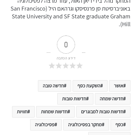
המחקר נוהל בידי ריאן האוול, עוזר מרצה לפסיכולוגיה
באוניברסיטת סן פרנסיסקו וגרהאם היל (San Francisco
State University and SF State graduate Graham
Hill).
0
דירוג הכתבה
אושר
השקעת כסף
חדשה טובה
חדשה שמחה
חדשות טובות
חדשות טובות למבוגרים
חדשות שמחות
חוויות
כסף
מחקר בפסיכולוגיה
פסיכולוגיה