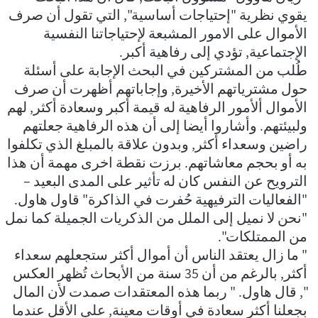
يقوي نظرية "إحتياجات أساسية", التي تقول أن صرف
الأموال على الامور المشبعة لإحتياجاتنا النفسية
الإجتماعية, تؤدي إلى رفاهية أكبر.
طُلب من المشتركين في البحث الإجابة على أسئلة
حول مشترياتهم الأخيرة, وإجاباتهم أظهرت أن صرف
الأموال ألأمور الرفاهية له قيمة أكبر وسعادة أكثر, لهم
ولبيئتهم. وأشاروا أيضا إلى أن هذه الرفاهية جعلتهم
راضين وسعداء أكثر, وبدون علاقة بالمبلغ الذي تكلفوا
به أو بحجم معاشاتهم. برزت نقطة اخرى مهمة أن هذا
الترويح عن النفس كان له تأثير على المدى البعيد –
"الفعاليات الترفيهية حُفرت في الذاكرة" قاول هاول.
"نحن لا نميل إلى الملل من الذكريات الجميلة كما نمل
من الممتلكات".
" ما زال يعتقد الناس أن أموال أكثر ستجعلهم سعداء
أكثر, بالرغم من أن 35 سنة من الأبحاث تُظهر العكس
", قال هاول. " ربما هذه المعتقدات صمدت لأن المال
بجعلنا أكثر سعادة في أوقات معينة, على الأقل عندما