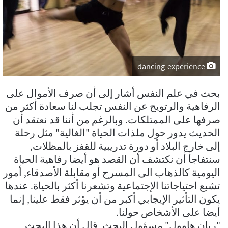
dancing-experience
بحث في علم النفس أشار إلى أن صرف الأموال على
الرفاهية والرتويح عن النفس تجلب لنا سعادة أكثر من
صرفها على الممتلكات. وبالرغم من أننا قد نعتقد أن
الحديث يدور حول ملذات الحياة "الغالية" مثل رحلة
إلى خارج البلاد أو دورة تدريبية للقفز بالمظلات,
سنتفاجأ أن نكتشف أن القصد هو أيضا رفاهية الحياة
اليومية كالذهاب الى المسرح أو مقابلة الأصدقاء, أمور
تشبع احتياجاتنا الإجتماعية وتشعرنا أكثر بالحياة. عندها
يكون التأثير الإيجابي أكبر من أن يؤثر فقط علينا, إنما
أيضا على الأشخاص حولنا.
"ريان هاوول" مسؤول البحث, قال أن هذا البحث