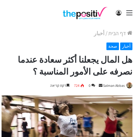
תפריט
התחבר
דף הבית
/
أخبار
أخبار
صحة
هل المال يجعلنا أكثر سعادة عندما
نصرفه على الأمور المناسبة ؟
Send
Salman Abbas
0
724
דקת קריאה
an
email