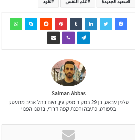
سعيد الجديدة
علم النفس
نقود
sApp
Skype
Reddit
Pinterest
Tumblr
LinkedIn
Telegram
Viber
שיתוף דרך המייל
Salman Abbas
סלמן עבאס, בן 29 במקור מפקיעין, היום בתל אביב מתעסק
בספורט, כתיבה והכנת קפה דרוזי, בזמנו הפנוי