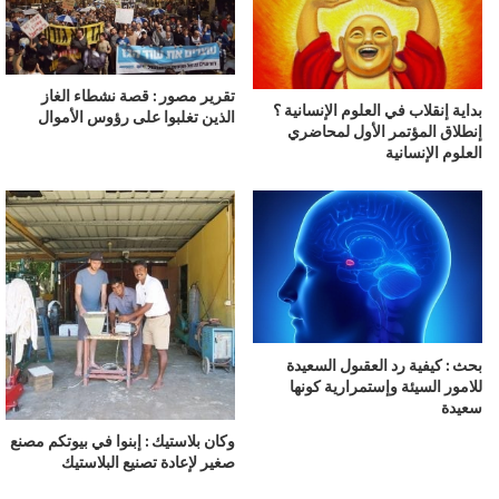
تقرير مصور : قصة نشطاء الغاز
بداية إنقلاب في العلوم الإنسانية ؟
الذين تغلبوا على رؤوس الأموال
إنطلاق المؤتمر الأول لمحاضري
العلوم الإنسانية
بحث : كيفية رد العقىول السعيدة
للامور السيئة وإستمرارية كونها
سعيدة
وكان بلاستيك : إبنوا في بيوتكم مصنع
صغير لإعادة تصنيع البلاستيك