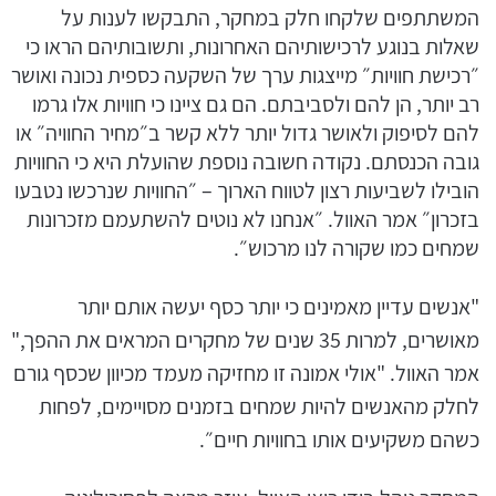
המשתתפים שלקחו חלק במחקר, התבקשו לענות על
שאלות בנוגע לרכישותיהם האחרונות, ותשובותיהם הראו כי
״רכישת חוויות״ מייצגות ערך של השקעה כספית נכונה ואושר
רב יותר, הן להם ולסביבתם. הם גם ציינו כי חוויות אלו גרמו
להם לסיפוק ולאושר גדול יותר ללא קשר ב״מחיר החוויה״ או
גובה הכנסתם. נקודה חשובה נוספת שהועלת היא כי החוויות
הובילו לשביעות רצון לטווח הארוך – ״החוויות שנרכשו נטבעו
בזכרון״ אמר האוול. ״אנחנו לא נוטים להשתעמם מזכרונות
שמחים כמו שקורה לנו מרכוש״.
"אנשים עדיין מאמינים כי יותר כסף יעשה אותם יותר
מאושרים, למרות 35 שנים של מחקרים המראים את ההפך,"
אמר האוול. "אולי אמונה זו מחזיקה מעמד מכיוון שכסף גורם
לחלק מהאנשים להיות שמחים בזמנים מסויימים, לפחות
כשהם משקיעים אותו בחוויות חיים״.