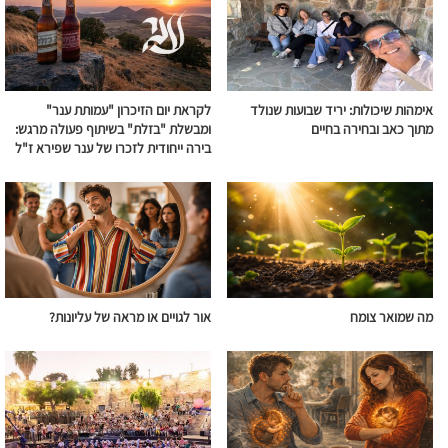
אימהות שיכולות: יריד שבועות שנולד
לקראת יום הזיכרון "עמותת ענר"
מתוך כאב ובחירה בחיים
ומבשלת "בזלת" בשיתוף פעולה מרגש:
בירה ייחודית לזכרו של ענר שפירא ז"ל
מה שמואר צומח
אור לגויים או מראה של עליונות?