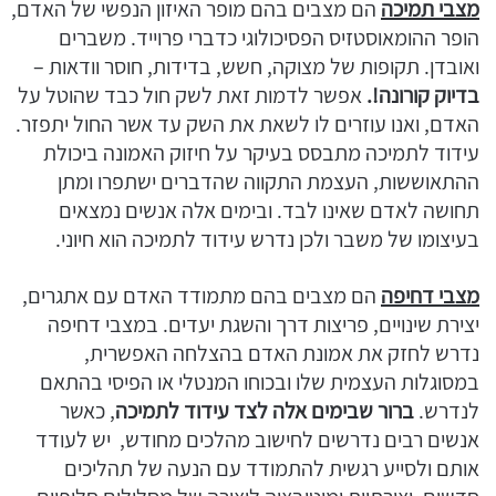
מצבי תמיכה
הם מצבים בהם מופר האיזון הנפשי של האדם,
הופר ההומאוסטזיס הפסיכולוגי כדברי פרוייד. משברים
ואובדן. תקופות של מצוקה, חשש, בדידות, חוסר וודאות –
בדיוק קורונה!.
אפשר לדמות זאת לשק חול כבד שהוטל על
האדם, ואנו עוזרים לו לשאת את השק עד אשר החול יתפזר.
עידוד לתמיכה מתבסס בעיקר על חיזוק האמונה ביכולת
ההתאוששות, העצמת התקווה שהדברים ישתפרו ומתן
תחושה לאדם שאינו לבד. ובימים אלה אנשים נמצאים
בעיצומו של משבר ולכן נדרש עידוד לתמיכה הוא חיוני.
מצבי דחיפה
הם מצבים בהם מתמודד האדם עם אתגרים,
יצירת שינויים, פריצות דרך והשגת יעדים. במצבי דחיפה
נדרש לחזק את אמונת האדם בהצלחה האפשרית,
במסוגלות העצמית שלו ובכוחו המנטלי או הפיסי בהתאם
לנדרש.
ברור שבימים אלה לצד עידוד לתמיכה
, כאשר
אנשים רבים נדרשים לחישוב מהלכים מחודש, יש לעודד
אותם ולסייע רגשית להתמודד עם הנעה של תהליכים