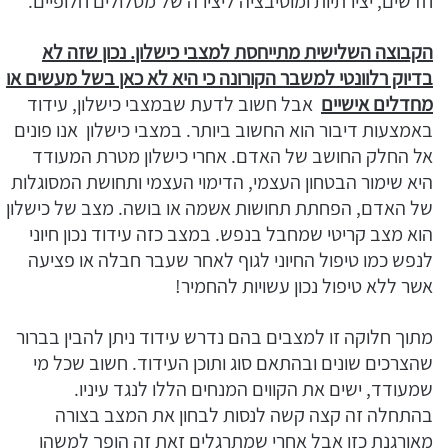
חדשים, יצירתיות ומוטיבציה ליצירה של מסלולים חלופיים.
הקבוצה השלישית מתייחסת למצבי כישלון. נכון שזה לא
בדיוק רלוונטי למשבר הקורונה כי היא לא כאן בשל מעשים או
מחדלים אישיים
אבל חשוב לדעת שבמצבי כישלון, עידוד
באמצעות דיבור הוא החשוב ביותר. במצבי כישלון אנו פונים
אל החלק החושב של האדם. אחרי כישלון מטרת המעודד
היא שימור הבטחון העצמי, הדימוי העצמי ותחושת המסוגלות
של האדם, הפחתת תחושות אשמה או בושה. מצב של כישלון
הוא מצב קריטי שמחבל בנפש. במצב כזה עידוד נכון חיוני
לנפש כמו טיפול החיוני לגוף לאחר שעבר חבלה או פציעה
אשר ללא טיפול נכון עשויות להחמיר!
מתוך חלוקה זו למצבים בהם נדרש עידוד ניתן להבין בברור
שהצרכים שונים ובהתאם סוג ותוכן העידוד. חשוב שכל מי
שמעודד, ישים את הקווים המנחים הללו לנגד עיניו.
בהתחלה זה קצה קשה לנסות לבחון את המצב בצורה
מאורגנת כזו אבל אחרי שמתרגלים זאת זה הופך למשהו