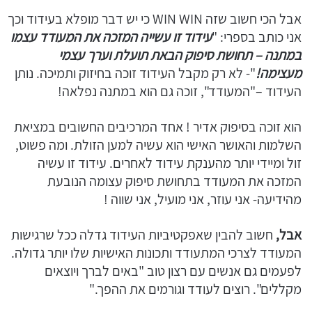
אבל הכי חשוב שזה WIN WIN כי יש דבר מופלא בעידוד וכך
אני כותב בספרי: "
עידוד זו עשייה המזכה את המעודד עצמו
במתנה – תחושת סיפוק הבאת תועלת וערך עצמי
מעצימה!
"- לא רק מקבל העידוד זוכה בחיזוק ותמיכה. נותן
העידוד –"המעודד", זוכה גם הוא במתנה נפלאה!
הוא זוכה בסיפוק אדיר ! אחד המרכיבים החשובים במציאת
השלמות והאושר האישי הוא עשיה למען הזולת. ומה פשוט,
זול ומיידי יותר מהענקת עידוד לאחרים. עידוד זו עשיה
המזכה את המעודד בתחושת סיפוק עצומה הנובעת
מהידיעה- אני עוזר, אני מועיל, אני שווה !
אבל,
חשוב להבין שאפקטיביות העידוד גדלה ככל שרגישות
המעודד לצרכי המתעודד ותכונות האישיות שלו יותר גדולה.
לפעמים גם אנשים עם רצון טוב "באים לברך ויוצאים
מקללים". רוצים לעודד וגורמים את ההפך."