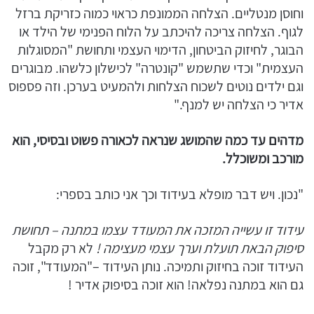
וחוסן מנטליים. הצלחה הממונפת כראוי כמוה כזריקת ברזל
לגוף. הצלחה צריכה להיכתב על הלוח הפנימי של הילד או
הבוגר, לחיזוק הביטחון, הדימוי העצמי ותחושת "המסוגלות
העצמית" וכדי שתשמש "קונטרה" לכישלון כלשהו. מבוגרים
וגם ילדים נוטים לשכוח הצלחות ולהמעיט בערכן. וזה פספוס
אדיר כי הצלחה יש למנף."
מדהים עד כמה שהמושג שנראה לכאורה פשוט ובסיסי, הוא
מורכב ומשוכלל.
"נכון. ויש דבר מופלא בעידוד וכך אני כותב בספרי:
עידוד זו עשייה המזכה את המעודד עצמו במתנה – תחושת
סיפוק הבאת תועלת וערך עצמי מעצימה !
לא רק מקבל
העידוד זוכה בחיזוק ותמיכה. נותן העידוד –"המעודד", זוכה
גם הוא במתנה נפלאה! הוא זוכה בסיפוק אדיר !