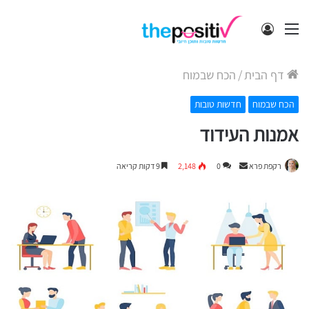
תפריט
התחבר
דף הבית
/
הכח שבמוח
הכח שבמוח
חדשות טובות
אמנות העידוד
Send
רקפת פרא
0
2,148
9 דקות קריאה
an
email