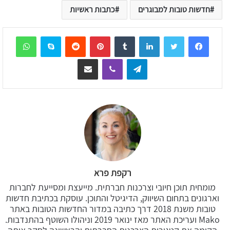
חדשות טובות למבוגרים
כתבות ראשיות
sApp
Skype
Reddit
Pinterest
Tumblr
LinkedIn
Telegram
Viber
שיתוף דרך המייל
רקפת פרא
מומחית תוכן חיובי וצרכנות חברתית. מייעצת ומסייעת לחברות
וארגונים בתחום השיווק, הדיגיטל והתוכן. עוסקת בכתיבת חדשות
טובות משנת 2018 דרך כתיבה במדור החדשות הטובות באתר
Mako ועריכת האתר מאז ינואר 2019 וניהולו השוטף בהתנדבות.