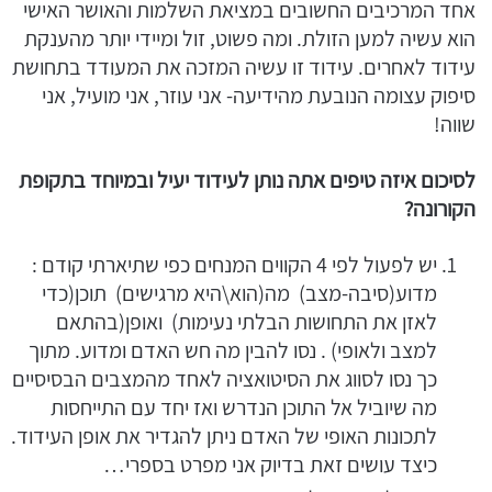
אחד המרכיבים החשובים במציאת השלמות והאושר האישי
הוא עשיה למען הזולת. ומה פשוט, זול ומיידי יותר מהענקת
עידוד לאחרים. עידוד זו עשיה המזכה את המעודד בתחושת
סיפוק עצומה הנובעת מהידיעה- אני עוזר, אני מועיל, אני
שווה!
לסיכום איזה טיפים אתה נותן לעידוד יעיל ובמיוחד בתקופת
הקורונה?
יש לפעול לפי 4 הקווים המנחים כפי שתיארתי קודם :
מדוע(סיבה-מצב) מה(הוא\היא מרגישים) תוכן(כדי
לאזן את התחושות הבלתי נעימות) ואופן(בהתאם
למצב ולאופי) . נסו להבין מה חש האדם ומדוע. מתוך
כך נסו לסווג את הסיטואציה לאחד מהמצבים הבסיסיים
מה שיוביל אל התוכן הנדרש ואז יחד עם התייחסות
לתכונות האופי של האדם ניתן להגדיר את אופן העידוד.
כיצד עושים זאת בדיוק אני מפרט בספרי…