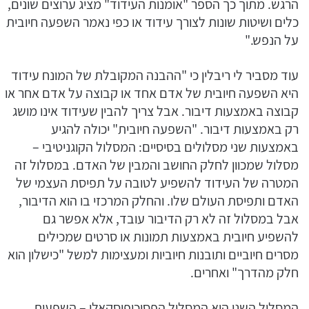
הרגש. מתוך כך הספר "אומנות העידוד" מציג ערוצים שונים,
כלים ושיטות שונות לצורך עידוד או כפי נאמר השפעה חיובית
על הנפש."
עוד מסביר לי ריבלין כי "ההבנה המקובלת של המונח עידוד
היא השפעה חיובית של אדם אחד או קבוצה על אדם אחר או
קבוצה באמצעות דיבור. אבל צריך להבין שעידוד אינו מושג
רק באמצעות דיבור. "השפעה חיובית" יכולה להגיע
באמצעות שני מסלולים בסיסיים: המסלול הקוגניטיבי –
מסלול שמכוון לחלק החושב והמבין של האדם. במסלול זה
המטרה של העידוד להשפיע לטובה על תפיסת העצמי של
האדם ותפיסת העולם שלו. והחלק המרכזי בו הוא הדיבור,
אבל במסלול זה לא רק הדיבור עובד, אלא אפשר גם
להשפיע חיובית באמצעות תמונות או סרטים שמכילים
מסרים חיוביים ותובנות חיוביות ומעצימות למשל "כישלון הוא
חלק מהדרך" ואחרים.
המסלול השני הוא המסלול הפסיכופיסקאלי – השפעות