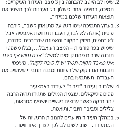
שימו לב הייטב להבחנה בין 3 מצבי העידוד העיקריים:
תמיכה, דחיפה ואחרי כישלון. רק הערנות לכך תשפר את
תוצאות העידוד שלכם במיידית.
בערוץ התמיכה שימו דגש על מתן אוזן קשבת, קירבה
פיסית (את\ה לא לבד), העברת תחושת אמפטיה אבל
לא רחמים, חיזוק התקווה והאמונה שהדברים יסתדרו,
שימוש בפרופורציות – המצב רע אבל…, נצלו משפטי
תובנה שרבים מהם קיימים למשל: "
אדם נחוש אף פעם
אינו מאבד תקווה-תמיד יש לו סיבה לקוות".
משפטי
תובנות הם זיקוק של רעיונות ומבנה תחבירי שעושים את
העבודה! תשתמשו בהם.
שלבו בין עידוד "דיבור" לעידוד באמצעים
פסיכופיסיקאלים. עוצמת המילים שתגידו תהיה הרבה
יותר חזקה כאשר ערוצים ריגשיים יושפעו ממראות,
צלילים וסביבה חיובית ותואמת.
במהלך העידוד היו ערים לתגובות הרגשיות של
המתעודד. חשוב לשים לב לכך לצורך איזון וויסות