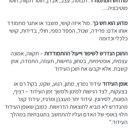
מה חש המתמודד
. תבוסה, עצב, אבדן, חוסר תקווה, חוסר
מוטיבציה…
מדוע הוא חש כך
. מול איזה קושי, משבר או אתגר מתמודד
אותו אדם: פרידה, שכול, הפסד כספי, חולי, בדידות, קושי
כלכלי וכדומה
התוכן הנדרש לשיפור וייעול ההתמודדות
– תקווה, אמונה
עצמית, אופטימיות, בטחון, נחישות, תעוזה, התמדה, אוזן
קשבת. אלא יקבעו את תוכן העידוד
אופן העידוד
עידוד נמרץ, מתון, רגוע, שקט, בקול רם או
בצעקות, לצד רגישות למינון ולמשך זמן העידוד – רציף,
הפוגות, לסירוגין. עידוד יתר מעצבן ומרגיז, עידוד קצר
מהנדרש לא מביא לתוצאות הדרושות. כמובן שאופן העידוד
תלוי באופי של האדם ועליו להתחשב בתגובתיות במהלך
העידוד."