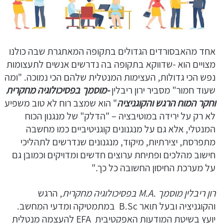
אחד מהאבסורדים הגדולים בתקופה המאתגרת שבה כולנו
מצויים הוא -שדווקא בתקופה בה נדרשים אנשים לתעצומות
נפש הכי גדולות, העצימות המנטלית שלהם הכי נמוכה. "ומה
שעוד חמור" מסביר ירון ריבלין
-מוסמך בפסיכולוגיה מחקרית
וחקר המוח הרגש והקוגניציה
" הוא שמצב רוח לא טוב משפיע
לא רק על ירידה במוטיבציה – "הדלק" של מנגנון הכוח
המנטלי, אלא גם על מנגנונים קוגניטיביים כמו מחשבה
מתפרסת, יצירתיות, מיקוד, מנגנונים שנדרשים לתהליכי
חישוב מהלכים ופתיחת ערוצים חדשים ומדויקים וכמובן גם
על מערכת החיסון החשובה כל כך."
רון ריבלין מוסמך .M.A בפסיכולוגיה מחקרית
, הרגש
והקוגניציה ובעל תואר B.Sc במתמטיקה ומדעי המחשב.
יועץ בשיטת המודעות האפקטיבית EFA להעצמה מנטלית