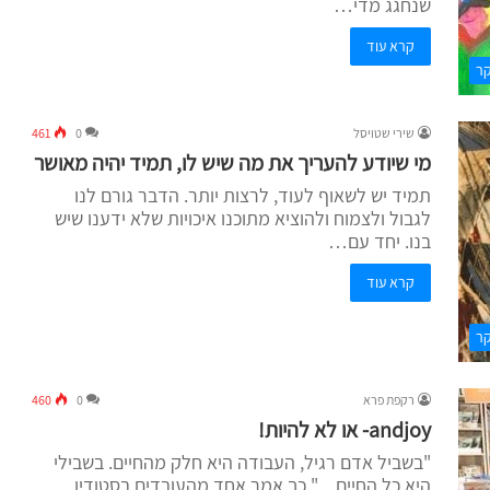
שנחגג מדי…
קרא עוד
קר
שירי שטויסל
0
461
מי שיודע להעריך את מה שיש לו, תמיד יהיה מאושר
תמיד יש לשאוף לעוד, לרצות יותר. הדבר גורם לנו
לגבול ולצמוח ולהוציא מתוכנו איכויות שלא ידענו שיש
בנו. יחד עם…
קרא עוד
קר
רקפת פרא
0
460
andjoy- או לא להיות!
"בשביל אדם רגיל, העבודה היא חלק מהחיים. בשבילי
היא כל החיים…" כך אמר אחד מהעובדים בסטודיו