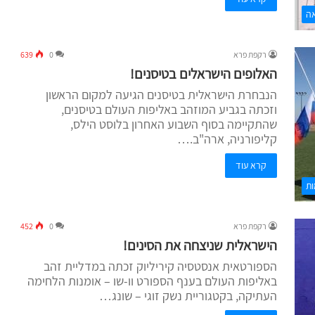
ה
רקפת פרא
0
639
האלופים הישראלים בטיסנים!
הנבחרת הישראלית בטיסנים הגיעה למקום הראשון
וזכתה בגביע המוזהב באליפות העולם בטיסנים,
שהתקיימה בסוף השבוע האחרון בלוסט הילס,
קליפורניה, ארה"ב.…
קרא עוד
ת
רקפת פרא
0
452
הישראלית שניצחה את הסינים!
הספורטאית אנסטסיה קיריליוק זכתה במדליית זהב
באליפות העולם בענף הספורט וו-שו – אומנות הלחימה
העתיקה, בקטגוריית נשק זוגי – שונג…