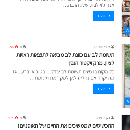
אנד'ג'וי לבוס שלו. הרבה…
קרא עוד
ות
שירי שטויסל
0
558
תשומת לב עם כוונת לב מביאה לתוצאות ראויות
לציון. מרק ויקטור הנסן
כל מקום בו נשים תשומת לב יגדל… בטוב או ברע . אז
מה יקרה אם נחליט לאן למקד את תשומת…
קרא עוד
קר
רקפת פרא
0
674
התכשיטים שממשיכים את החיים של האופניים!