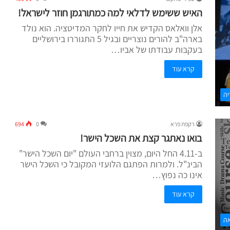
האיש ששימש לדלאי למה כמתורגמן חוזר לישראל!
אלן וואלאס הקדיש את חייו לחקר המדיטציה. הוא נולד
בארה"ב להורים נוצריים ובגיל 5 התגוררו בירושליים
בעקבות עבודתו של אביו…
קרא עוד
יה
רקפת פרא
0
694
בואו נאתגר קצת את השכל הישר!
ב-4.11 החל היום, מצוין ברחבי העולם "יום השכל הישר"
הבינ"ל. ולמרות הפתגם הלועזי המקובל כי השכל הישר
אינו כה נפוץ…
קרא עוד
ה