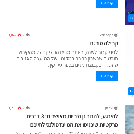
קרא עוד
ות
רקפת פרא
0
1,997
קהילה סורגת
לפני קרוב לשנה, ראתה מרים הונציקר 77 מהקיבוץ
חורשים שבשרון כתבה במקומון של המועצה האזורית
שעסקה בקבוצת נשים בכפר סירקין…
קרא עוד
ים
יעל זק
0
1,723
להירגע, להתבונן ולהיות מאושרים: 3 דרכים
פרקטיות שיכניסו את המיינדפולנס לחייכם
אז מה זה "מיינדפולנס"? מקור המונח "מיינדפולנס",