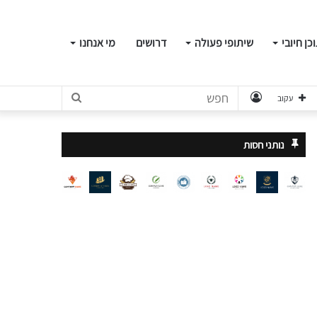
כן חיובי
שיתופי פעולה
דרושים
מי אנחנו
התחבר
חפש
עקוב
נותני חסות