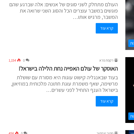
העולם מתחלק לשני סוגים של אנשים: אלה שברגע שהם
פוגשים במשבר עוצרים הכל והסוג השני שרואה את
המשבר, מרגיש אותו…
קרא עוד
ות
רקפת פרא
0
1,154
האוסקר של עולם האפייה נחת הלילה בישראל!
בעוד שבאנגליה קישוט עוגות היא מסורת עם שושלת
מרשימה, שאף משמרת עוגת חתונה מלכותית במוזיאון,
בישראל הענף התחיל לפני עשרים…
קרא עוד
ת
ספיר יצחקוב
0
456