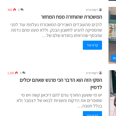
רקפת פרא
0
392
המשכורת שהוחזרה מפח המחזור
לרבים מהעובדים השכירים המשכורת נעלמת עוד לפני
שהספיקה להגיע לחשבון הבנק. וללא מעט מהם נדמה
שהכסף שהרוויחו בחודש שלם של…
קרא עוד
ות
רקפת פרא
0
1,310
הסקי הזה הוא הדבר הכי מרגש שאתם יכולים
לדמיין
יש מי ששעון החורף גורם להם דיכאון קשה ויש מי
שסופרים את הדקות והשניות לבואו של דצמבר ולא
בגלל חנוכה…
קרא עוד