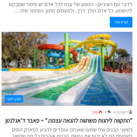
לדבר עם העיניים– המסע של ענת לכל אדם יש סיפור שמבקש
להישמע. כל אדם הולך דרך, ולפעמים מתוך הסיפור שלו…
קרא עוד
תוכן חיובי
רקפת פרא
0
339
"ה
תקווה
ליהנות משתווה להנאה עצמה." ~
פאבר ד'אגלנטן
כששני הבנים שלי שמעו שאנחנו עומדים להגיע לפארק המים
בשפעים הם לא ידעו את נפשם. הבנים אוהבים כל מה שקשור…