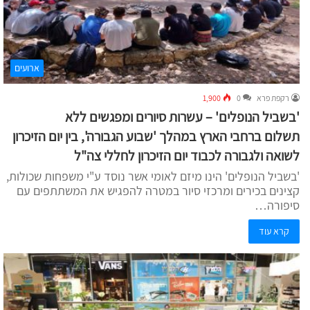
ארועים
רקפת פרא
0
1,900
'בשביל הנופלים' – עשרות סיורים ומפגשים ללא
תשלום ברחבי הארץ במהלך 'שבוע הגבורה', בין יום הזיכרון
לשואה ולגבורה לכבוד יום הזיכרון לחללי צה"ל
'בשביל הנופלים' הינו מיזם לאומי אשר נוסד ע"י משפחות שכולות,
קצינים בכירים ומרכזי סיור במטרה להפגיש את המשתתפים עם
סיפורה…
קרא עוד