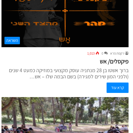
השראה
רקפת פרא
0
1,013
פיקסלים/ אש
ברוך אשטו בן 28 מנתניה עוסק מקצועי במוזיקה כמעט 4 שנים
(ולפני המון שירים למגירה) בשם הבמה שלו – אש…
קרא עוד