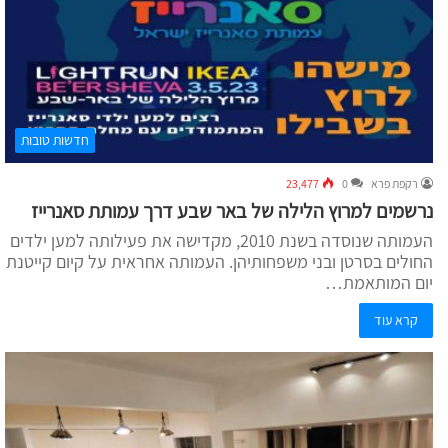
חדשות טובות
רקפת פרא
0
23,477
נרשמים למרוץ הלילה של באר שבע דרך עמותת סאנרייז
העמותה שנוסדה בשנת 2010, מקדישה את פעילותה למען ילדים
החולים בסרטן ובני משפחותיהן. העמותה אחראית על קיום קייטנת
יום המותאמת…
קרא עוד